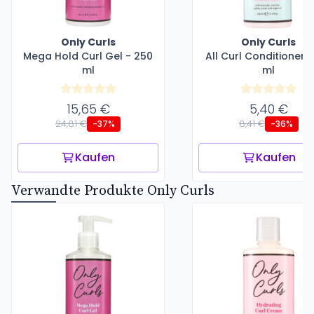
Only Curls
Only Curls
Mega Hold Curl Gel - 250
All Curl Conditioner -
ml
ml
15,65 €
5,40 €
24,81 €
8,41 €
-37%
-36%
Kaufen
Kaufen
Verwandte Produkte Only Curls