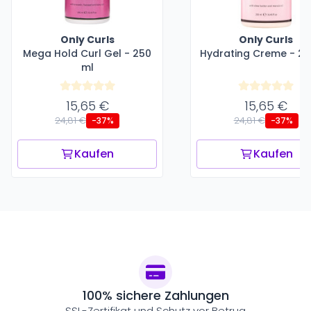
Only Curls
Only Curls
Mega Hold Curl Gel - 250
Hydrating Creme - 25
ml
15,65 €
15,65 €
24,81 €
24,81 €
-37%
-37%
Kaufen
Kaufen
100% sichere Zahlungen
SSL-Zertifikat und Schutz vor Betrug