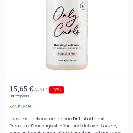
15,65 €
24,81 €
-37%
Bruttopreis
Auf Lager
Leave-in Lockencreme
ohne Duftstoffe
mit
Premium-Feuchtigkeit: nährt und definiert Locken,
ohne zu beschweren, glättet spürbar und
reduziert