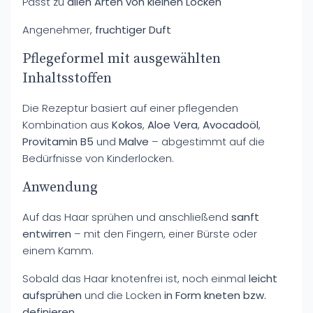
Passt zu
allen Arten von kleinen Locken
Angenehmer,
fruchtiger Duft
Pflegeformel mit ausgewählten
Inhaltsstoffen
Die Rezeptur basiert auf einer pflegenden
Kombination aus
Kokos
,
Aloe Vera
,
Avocadoöl
,
Provitamin B5
und
Malve
– abgestimmt auf die
Bedürfnisse von Kinderlocken.
Anwendung
Auf das Haar sprühen und anschließend
sanft
entwirren
– mit den Fingern, einer Bürste oder
einem Kamm.
Sobald das Haar knotenfrei ist, noch einmal
leicht
aufsprühen
und die Locken
in Form kneten bzw.
definieren
.