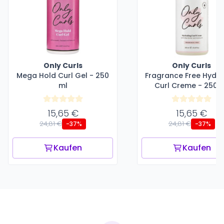
Only Curls
Only Curls
Mega Hold Curl Gel - 250
Fragrance Free Hydra
ml
Curl Creme - 250 
15,65 €
15,65 €
24,81 €
24,81 €
-37%
-37%
Kaufen
Kaufen