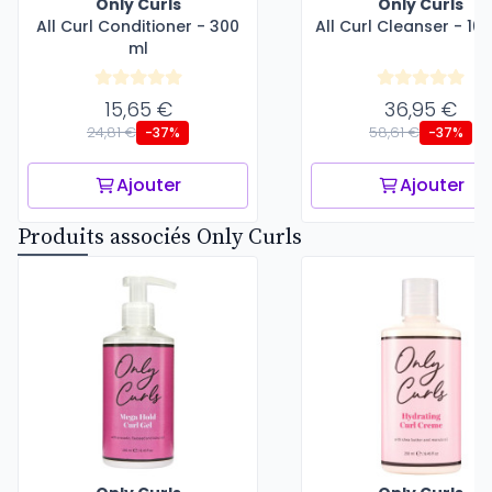
Only Curls
Only Curls
All Curl Conditioner - 300
All Curl Cleanser - 10
ml
15,65 €
36,95 €
24,81 €
58,61 €
-37%
-37%
Ajouter
Ajouter
Produits associés Only Curls