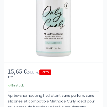
15,65 €
24,81 €
-37%
TTC
En stock
Après-shampooing hydratant
sans parfum, sans
silicones
et compatible Méthode Curly, idéal pour
tous types de boucles : démêle rapidement,