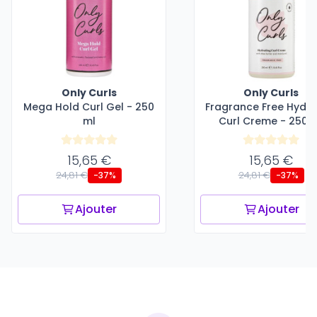
Only Curls
Only Curls
Mega Hold Curl Gel - 250
Fragrance Free Hydra
ml
Curl Creme - 250 
15,65 €
15,65 €
24,81 €
24,81 €
-37%
-37%
Ajouter
Ajouter