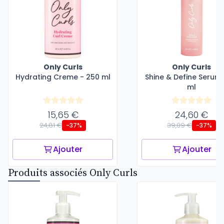
Only Curls
Only Curls
Hydrating Creme - 250 ml
Shine & Define Serum 
ml
15,65 €
24,60 €
24,81 €
39,09 €
-37%
-37%
Ajouter
Ajouter
Produits associés Only Curls