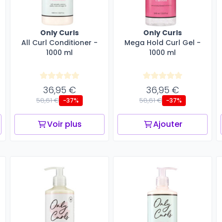
Only Curls
Only Curls
All Curl Conditioner -
Mega Hold Curl Gel -
1000 ml
1000 ml
36,95 €
36,95 €
58,61 €
58,61 €
-37%
-37%
Voir plus
Ajouter