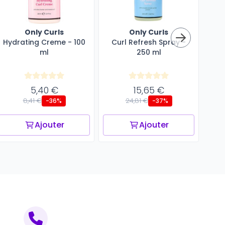
Only Curls
Only Curls
Hydrating Creme - 100
Curl Refresh Spray -
All
ml
250 ml
5,40 €
15,65 €
8,41 €
24,81 €
-36%
-37%
Ajouter
Ajouter