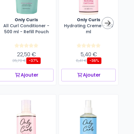
Only Curls
Only Curls
All Curl Conditioner -
Hydrating Creme - 100
Cu
500 ml - Refill Pouch
ml
S
22,50 €
5,40 €
35,70 €
8,41 €
-37%
-36%
Ajouter
Ajouter