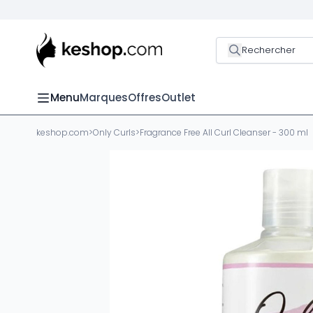
Rechercher
Menu
Marques
Offres
Outlet
keshop.com
>
Only Curls
>
Fragrance Free All Curl Cleanser - 300 ml