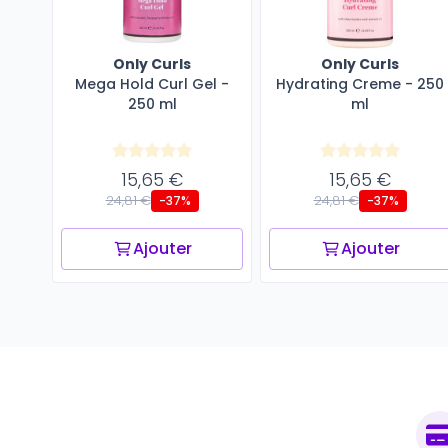
Only Curls
Only Curls
Mega Hold Curl Gel -
Hydrating Creme - 250
250 ml
ml
15,65 €
15,65 €
24,81 €
24,81 €
-37%
-37%
Ajouter
Ajouter