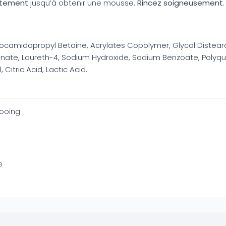
atement
jusqu’à obtenir une mousse.
Rincez soigneusement
.
ocamidopropyl Betaine, Acrylates Copolymer, Glycol Disteara
nate, Laureth-4, Sodium Hydroxide, Sodium Benzoate, Polyqua
Citric Acid, Lactic Acid.
ooing
e