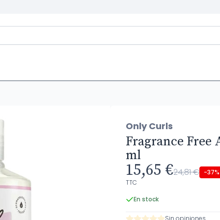
Only Curls
Fragrance Free A
ml
15,65 €
24,81 €
-37%
TTC
En stock
Sin opiniones