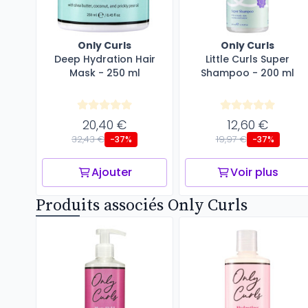
Only Curls
Only Curls
Deep Hydration Hair
Little Curls Super
Mask - 250 ml
Shampoo - 200 ml
20,40 €
12,60 €
32,43 €
19,97 €
-37%
-37%
Ajouter
Voir plus
Produits associés Only Curls