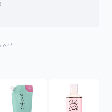
!
ier !