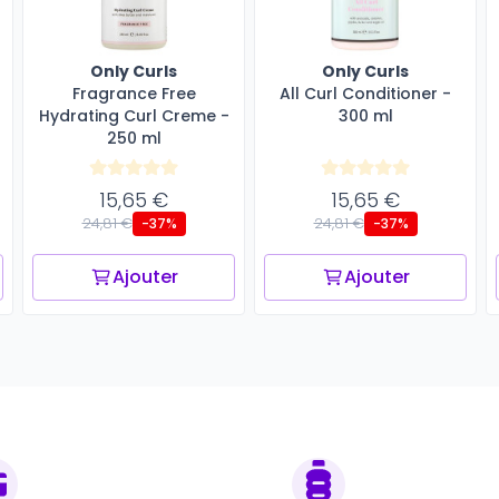
Only Curls
Only Curls
Fragrance Free
All Curl Conditioner -
Hydrating Curl Creme -
300 ml
250 ml
15,65 €
15,65 €
24,81 €
24,81 €
-37%
-37%
Ajouter
Ajouter