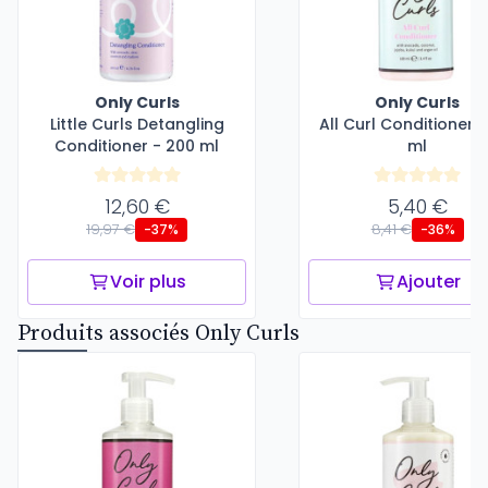
Only Curls
Only Curls
Little Curls Detangling
All Curl Conditioner -
Conditioner - 200 ml
ml
12,60 €
5,40 €
19,97 €
8,41 €
-37%
-36%
Voir plus
Ajouter
Produits associés Only Curls