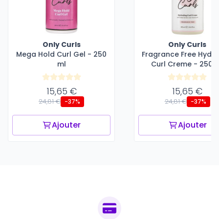
Only Curls
Only Curls
Mega Hold Curl Gel - 250
Fragrance Free Hydra
ml
Curl Creme - 250 
15,65 €
15,65 €
24,81 €
24,81 €
-37%
-37%
Ajouter
Ajouter