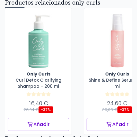
Productos relacionados only-curls
Only Curls
Only Curls
Curl Detox Clarifying
Shine & Define Serum 
Shampoo - 200 ml
ml
16,40 €
24,60 €
26,04 €
39,09 €
-37%
-37%
Añadir
Añadir