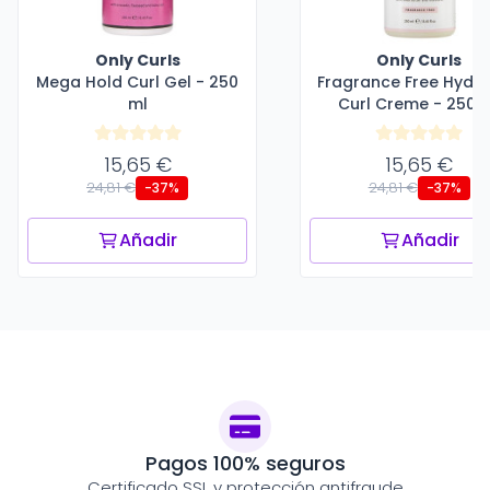
Only Curls
Only Curls
Mega Hold Curl Gel - 250
Fragrance Free Hydra
ml
Curl Creme - 250 
15,65 €
15,65 €
24,81 €
24,81 €
-37%
-37%
Añadir
Añadir
Pagos 100% seguros
Certificado SSL y protección antifraude