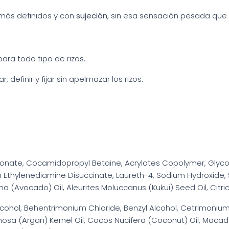
 más definidos y con
sujeción
, sin esa sensación pesada que
ra todo tipo de rizos.
 definir y fijar sin apelmazar los rizos.
onate, Cocamidopropyl Betaine, Acrylates Copolymer, Glycol 
m Ethylenediamine Disuccinate, Laureth-4, Sodium Hydroxide
a (Avocado) Oil, Aleurites Moluccanus (Kukui) Seed Oil, Citric 
lcohol, Behentrimonium Chloride, Benzyl Alcohol, Cetrimonium
osa (Argan) Kernel Oil, Cocos Nucifera (Coconut) Oil, Macad