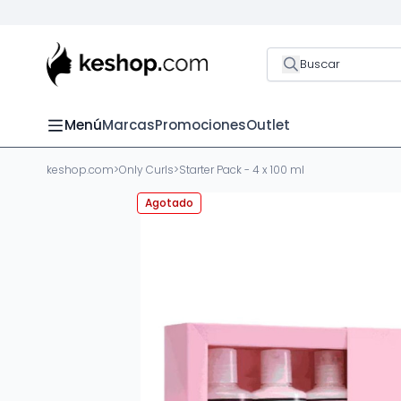
Buscar
Menú
Marcas
Promociones
Outlet
keshop.com
>
Only Curls
>
Starter Pack - 4 x 100 ml
Agotado