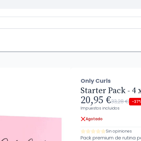
Only Curls
Starter Pack - 4 
20,95 €
33,28 €
-37
Impuestos incluidos
Agotado
Sin opiniones
Pack premium de rutina pa