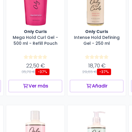
Only Curls
Only Curls
Mega Hold Curl Gel -
Intense Hold Defining
500 ml - Refill Pouch
Gel - 250 ml
22,50 €
18,70 €
35,70 €
29,65 €
-37%
-37%
Ver más
Añadir