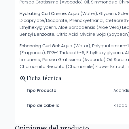
Persea Gratissima (Avocado) Oil, Simmondsia Chinen
Hydrating Curl Creme:
Aqua (Water), Glycerin, Scler
Dicaprylate/Dicaprate, Phenoxyethanol, Ceteareth-2
Ethylhexylglycerin, Aloe Barbadensis (Aloe Vera) Le
Benzyl Benzoate, Citric Acid, Glycine Soja (Soybean
Enhancing Curl Gel:
Aqua (Water), Polyquaternium-11
(Fragrance), PPG-1 Trideceth-6, Ethylhexylglycerin,
Limonene, Persea Gratissima (Avocado) Oil, Sorbitan
Chamomilla Recutita (Chamomile) Flower Extract, Li
Ficha técnica
Tipo Producto
Acondi
Tipo de cabello
Rizado
Opiniones del producto