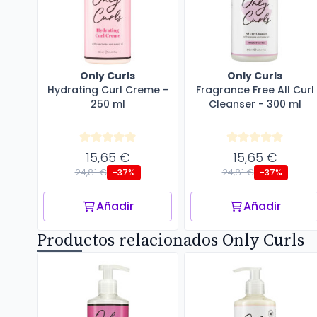
Only Curls
Only Curls
Hydrating Curl Creme -
Fragrance Free All Curl
250 ml
Cleanser - 300 ml
15,65 €
15,65 €
24,81 €
24,81 €
-37%
-37%
Añadir
Añadir
Productos relacionados Only Curls