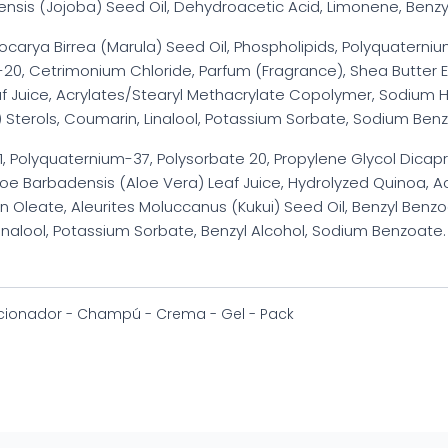
sis (Jojoba) Seed Oil, Dehydroacetic Acid, Limonene, Benzyl
ocarya Birrea (Marula) Seed Oil, Phospholipids, Polyquaterniu
0, Cetrimonium Chloride, Parfum (Fragrance), Shea Butter Eth
af Juice, Acrylates/Stearyl Methacrylate Copolymer, Sodium H
) Sterols, Coumarin, Linalool, Potassium Sorbate, Sodium Ben
, Polyquaternium-37, Polysorbate 20, Propylene Glycol Dicapr
 Aloe Barbadensis (Aloe Vera) Leaf Juice, Hydrolyzed Quinoa, 
 Oleate, Aleurites Moluccanus (Kukui) Seed Oil, Benzyl Benzo
nalool, Potassium Sorbate, Benzyl Alcohol, Sodium Benzoate.
cionador - Champú - Crema - Gel - Pack