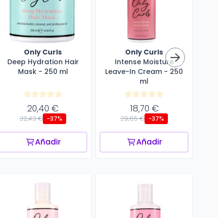
Only Curls
Only Curls
Deep Hydration Hair
Intense Moisture
All
Mask - 250 ml
Leave-In Cream - 250
ml
20,40 €
18,70 €
32,43 €
29,65 €
-37%
-37%
Añadir
Añadir