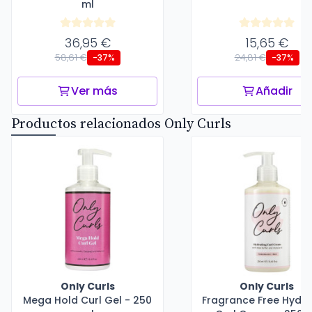
ml
36,95 €
15,65 €
58,61 €
24,81 €
-37%
-37%
Ver más
Añadir
Productos relacionados Only Curls
Only Curls
Only Curls
Mega Hold Curl Gel - 250
Fragrance Free Hydra