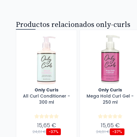
Productos relacionados only-curls
Only Curls
Only Curls
All Curl Conditioner -
Mega Hold Curl Gel -
300 ml
250 ml
15,65 €
15,65 €
24,81 €
24,81 €
-37%
-37%