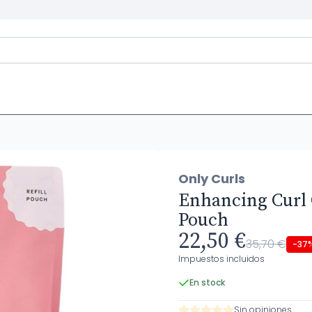
h
Only Curls
Enhancing Curl G
Pouch
22,50 €
35,70 €
-37
Impuestos incluidos
En stock
Sin opiniones