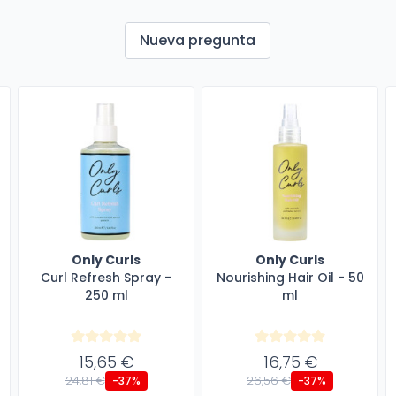
Nueva pregunta
Only Curls
Only Curls
Curl Refresh Spray -
Nourishing Hair Oil - 50
250 ml
ml
15,65 €
16,75 €
24,81 €
26,56 €
-37%
-37%