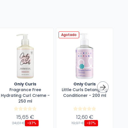
Agotado
Ago
Only Curls
Only Curls
Fragrance Free
Little Curls Detangling
Hydrating Curl Creme -
Conditioner - 200 ml
Det
250 ml
15,65 €
12,60 €
24,81 €
19,97 €
-37%
-37%