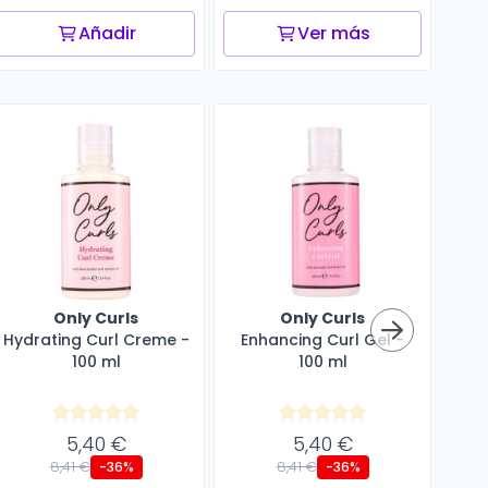
Añadir
Ver más
Only Curls
Only Curls
Hydrating Curl Creme -
Enhancing Curl Gel -
Cu
100 ml
100 ml
5,40 €
5,40 €
8,41 €
8,41 €
-36%
-36%