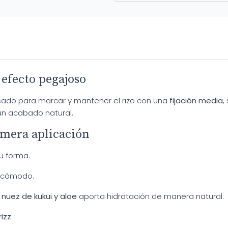
 efecto pegajoso
nsado para marcar y mantener el rizo con una
fijación media
,
un acabado natural.
imera aplicación
u forma.
incómodo.
nuez de kukui y aloe
aporta hidratación de manera natural.
rizz
.