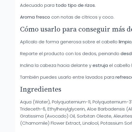
Adecuado para
todo tipo de rizos
.
Aroma fresco
con notas de cítricos y coco.
Cómo usarlo para conseguir más d
Aplícalo de forma generosa sobre el cabello
limpi
Reparte el producto con los dedos, peinando
desde
Inclina la cabeza hacia delante y
estruja
el cabello 
También puedes usarlo entre lavados para
refresc
Ingredientes
Aqua (Water), Polyquaternium-11, Polyquaternium-37
Trideceth-6, Ethylhexylglycerin, Aloe Barbadensis (
Gratissima (Avocado) Oil, Sorbitan Oleate, Aleurite
(Chamomile) Flower Extract, Linalool, Potassium So