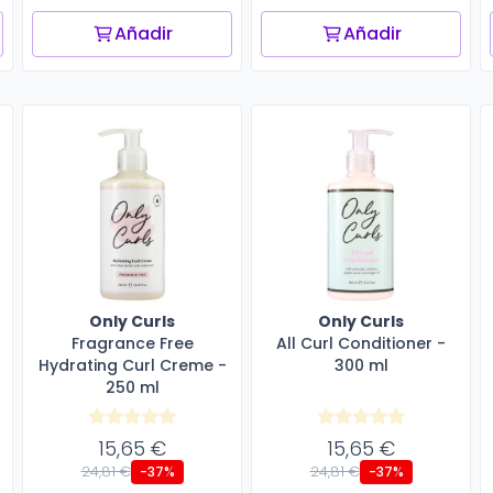
Añadir
Añadir
Only Curls
Only Curls
Fragrance Free
All Curl Conditioner -
Hydrating Curl Creme -
300 ml
250 ml
15,65 €
15,65 €
24,81 €
24,81 €
-37%
-37%