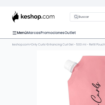
Buscar
Menú
Marcas
Promociones
Outlet
keshop.com
>
Only Curls
>
Enhancing Curl Gel - 500 ml - Refill Pouc