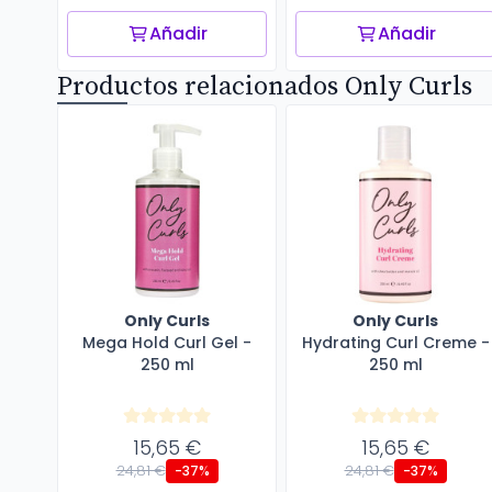
Añadir
Añadir
Productos relacionados Only Curls
Only Curls
Only Curls
Mega Hold Curl Gel -
Hydrating Curl Creme -
250 ml
250 ml
15,65 €
15,65 €
24,81 €
24,81 €
-37%
-37%