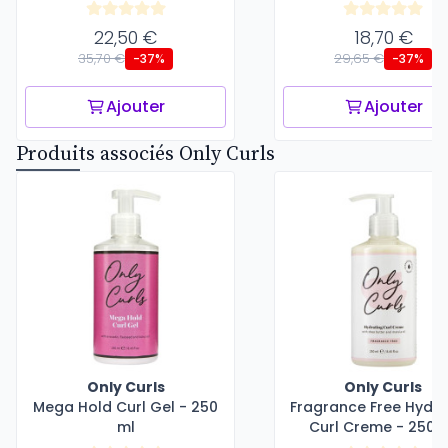
22,50 €
18,70 €
35,70 €
29,65 €
-37%
-37%
Ajouter
Ajouter
Produits associés Only Curls
Only Curls
Only Curls
Mega Hold Curl Gel - 250
Fragrance Free Hydra
ml
Curl Creme - 250 