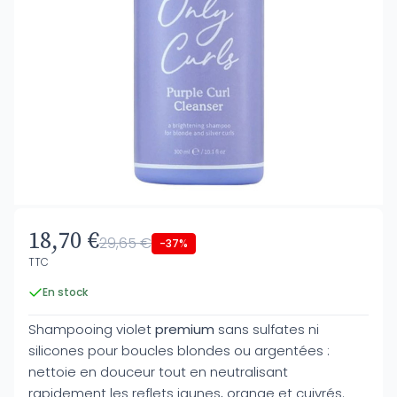
18,70 €
29,65 €
-37%
TTC
En stock
Shampooing violet
premium
sans sulfates ni
silicones pour boucles blondes ou argentées :
nettoie en douceur tout en neutralisant
rapidement les reflets jaunes, orange et cuivrés.