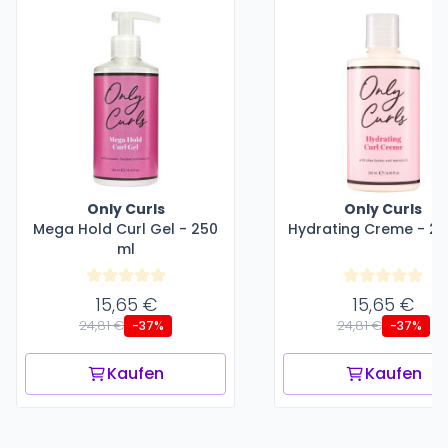
Only Curls
Only Curls
Mega Hold Curl Gel - 250
Hydrating Creme - 25
ml
15,65 €
15,65 €
24,81 €
24,81 €
-37%
-37%
Kaufen
Kaufen