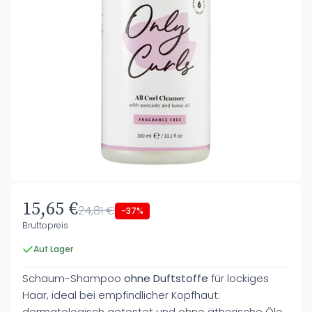
15,65 €
24,81 €
-37%
Bruttopreis
Auf Lager
Schaum-Shampoo
ohne Duftstoffe
für lockiges
Haar, ideal bei empfindlicher Kopfhaut:
dermatologisch getestet und ohne ätherische Öle.