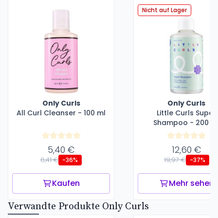
Nicht auf Lager
Only Curls
Only Curls
All Curl Cleanser - 100 ml
Little Curls Super
Shampoo - 200 m
5,40 €
12,60 €
8,41 €
19,97 €
-36%
-37%
Kaufen
Mehr sehen
Verwandte Produkte Only Curls