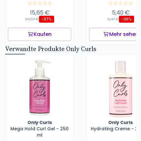
15,65 €
5,40 €
24,81 €
8,41 €
-37%
-36%
Kaufen
Mehr sehen
Verwandte Produkte Only Curls
Only Curls
Only Curls
Mega Hold Curl Gel - 250
Hydrating Creme - 25
ml