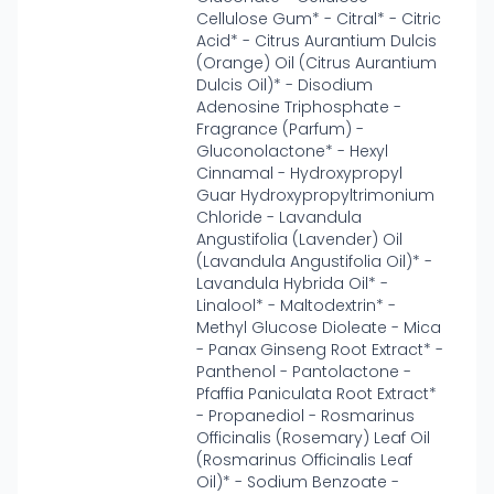
Cellulose Gum* - Citral* - Citric
Acid* - Citrus Aurantium Dulcis
(Orange) Oil (Citrus Aurantium
Dulcis Oil)* - Disodium
Adenosine Triphosphate -
Fragrance (Parfum) -
Gluconolactone* - Hexyl
Cinnamal - Hydroxypropyl
Guar Hydroxypropyltrimonium
Chloride - Lavandula
Angustifolia (Lavender) Oil
(Lavandula Angustifolia Oil)* -
Lavandula Hybrida Oil* -
Linalool* - Maltodextrin* -
Methyl Glucose Dioleate - Mica
- Panax Ginseng Root Extract* -
Panthenol - Pantolactone -
Pfaffia Paniculata Root Extract*
- Propanediol - Rosmarinus
Officinalis (Rosemary) Leaf Oil
(Rosmarinus Officinalis Leaf
Oil)* - Sodium Benzoate -