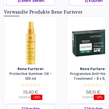
Mehr sehen
Kaufen
Verwandte Produkte Rene Furterer
Rene Furterer
Rene Furterer
Protective Summer Oil -
Progressive Anti-Hair
100 ml
Treatment - 8 x 5,5
16,40 €
58,10 €
20,90 €
73,90 €
-22%
-21%
Kaufen
Kaufen