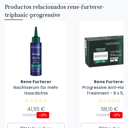
Productos relacionados rene-furterer-
triphasic-progressive
Rene Furterer
Rene Furterer
Nachtserum für mehr
Progressive Anti-Hair
Haardichte
Treatment - 8 x 5,5
41,55 €
58,10 €
52,90 €
73,90 €
-21%
-21%