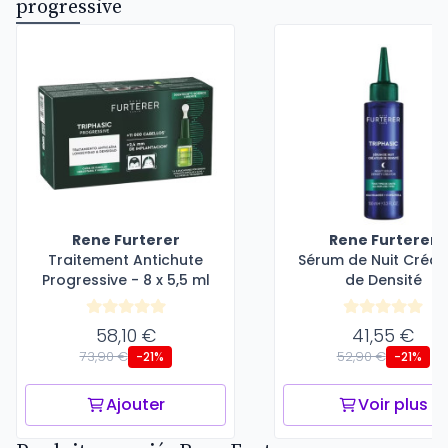
progressive
Rene Furterer
Rene Furterer
Traitement Antichute
Sérum de Nuit Créat
Progressive - 8 x 5,5 ml
de Densité
58,10 €
41,55 €
73,90 €
52,90 €
-21%
-21%
Ajouter
Voir plus