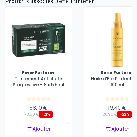
Produits associés Rene Furterer
Rene Furterer
Rene Furterer
Traitement Antichute
Huile d'Été Protectri
Progressive - 8 x 5,5 ml
100 ml
58,10 €
16,40 €
73,90 €
20,90 €
-21%
-22%
Ajouter
Ajouter