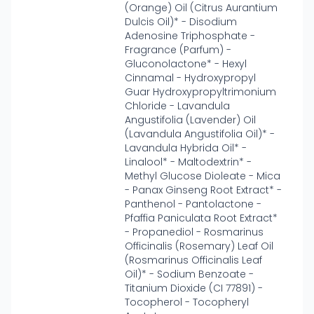
(Orange) Oil (Citrus Aurantium
Dulcis Oil)* - Disodium
Adenosine Triphosphate -
Fragrance (Parfum) -
Gluconolactone* - Hexyl
Cinnamal - Hydroxypropyl
Guar Hydroxypropyltrimonium
Chloride - Lavandula
Angustifolia (Lavender) Oil
(Lavandula Angustifolia Oil)* -
Lavandula Hybrida Oil* -
Linalool* - Maltodextrin* -
Methyl Glucose Dioleate - Mica
- Panax Ginseng Root Extract* -
Panthenol - Pantolactone -
Pfaffia Paniculata Root Extract*
- Propanediol - Rosmarinus
Officinalis (Rosemary) Leaf Oil
(Rosmarinus Officinalis Leaf
Oil)* - Sodium Benzoate -
Titanium Dioxide (CI 77891) -
Tocopherol - Tocopheryl