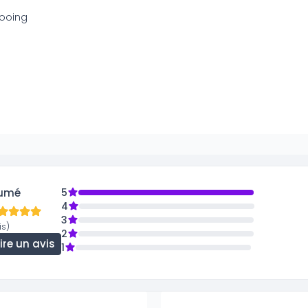
ooing
umé
5
4
3
is)
2
ire un avis
1