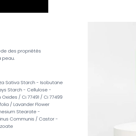
sède des propriétés
a peau.
za Sativa Starch - Isobutane
ys Starch - Cellulose -
n Oxides / Ci 77491 / Ci 77499
folia / Lavander Flower
gnesium Stearate -
icinus Communis / Castor -
nzoate