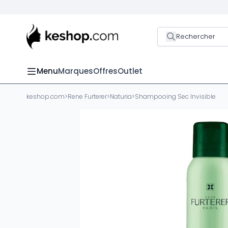
Rechercher
Menu
Marques
Offres
Outlet
keshop.com
>
Rene Furterer
>
Naturia
>
Shampooing Sec Invisible