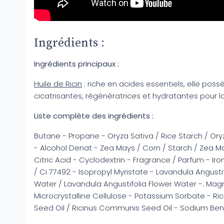
Ingrédients :
Ingrédients principaux :
Huile de Ricin
: riche en acides essentiels, elle pos
cicatrisantes, régénératrices et hydratantes pour l
Liste complète des ingrédients :
Butane - Propane - Oryza Sativa / Rice Starch / Ory
- Alcohol Denat - Zea Mays / Corn / Starch / Zea Ma
Citric Acid - Cyclodextrin - Fragrance / Parfum - Iro
/ Ci 77492 - Isopropyl Myristate - Lavandula Angusti
Water / Lavandula Angustifolia Flower Water -. Ma
Microcrystalline Cellulose - Potassium Sorbate - R
Seed Oil / Ricinus Communis Seed Oil - Sodium Be