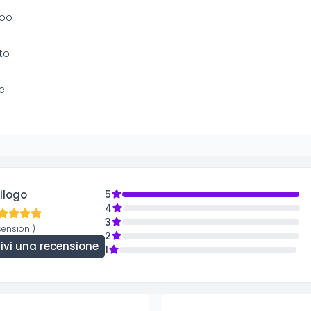
oo
ato
e
ilogo
5
4
3
censioni)
2
rivi una recensione
1