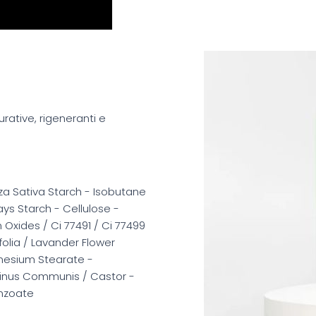
curative, rigeneranti e
za Sativa Starch - Isobutane
ys Starch - Cellulose -
n Oxides / Ci 77491 / Ci 77499
folia / Lavander Flower
gnesium Stearate -
icinus Communis / Castor -
enzoate