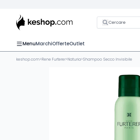
Cercare
Menu
Marchi
Offerte
Outlet
keshop.com
>
Rene Furterer
>
Naturia
>
Shampoo Secco Invisibile