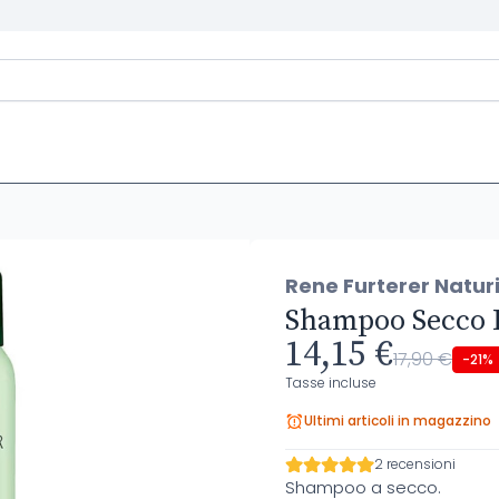
Rene Furterer Natur
Shampoo Secco I
14,15 €
17,90 €
-21%
Tasse incluse
Ultimi articoli in magazzino
2 recensioni
Shampoo a secco.