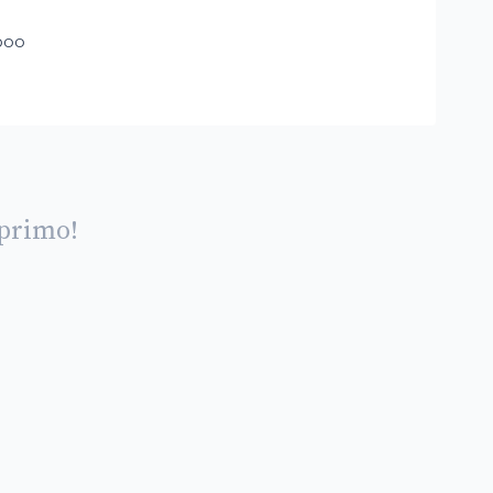
poo
 primo!