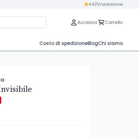
4.9/5
Valutazione
Accesso
Carrello
Costo di spedizione
Blog
Chi siamo
ia
nvisibile