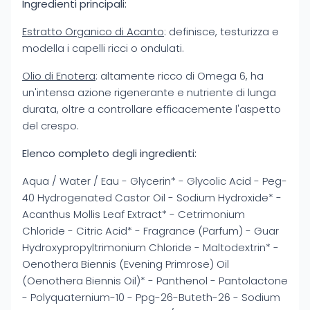
Ingredienti principali:
Estratto Organico di Acanto
: definisce, testurizza e
modella i capelli ricci o ondulati.
Olio di Enotera
: altamente ricco di Omega 6, ha
un'intensa azione rigenerante e nutriente di lunga
durata, oltre a controllare efficacemente l'aspetto
del crespo.
Elenco completo degli ingredienti:
Aqua / Water / Eau - Glycerin* - Glycolic Acid - Peg-
40 Hydrogenated Castor Oil - Sodium Hydroxide* -
Acanthus Mollis Leaf Extract* - Cetrimonium
Chloride - Citric Acid* - Fragrance (Parfum) - Guar
Hydroxypropyltrimonium Chloride - Maltodextrin* -
Oenothera Biennis (Evening Primrose) Oil
(Oenothera Biennis Oil)* - Panthenol - Pantolactone
- Polyquaternium-10 - Ppg-26-Buteth-26 - Sodium