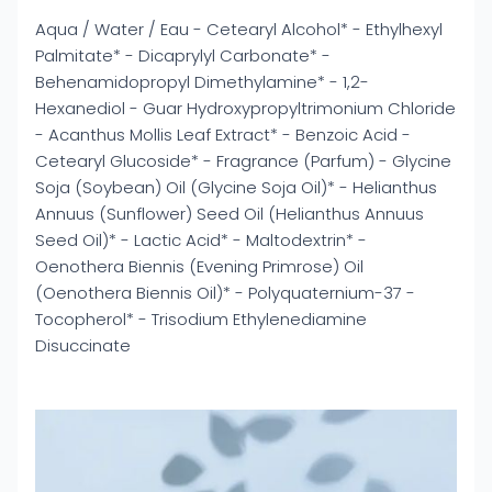
Aqua / Water / Eau - Cetearyl Alcohol* - Ethylhexyl
Palmitate* - Dicaprylyl Carbonate* -
Behenamidopropyl Dimethylamine* - 1,2-
Hexanediol - Guar Hydroxypropyltrimonium Chloride
- Acanthus Mollis Leaf Extract* - Benzoic Acid -
Cetearyl Glucoside* - Fragrance (Parfum) - Glycine
Soja (Soybean) Oil (Glycine Soja Oil)* - Helianthus
Annuus (Sunflower) Seed Oil (Helianthus Annuus
Seed Oil)* - Lactic Acid* - Maltodextrin* -
Oenothera Biennis (Evening Primrose) Oil
(Oenothera Biennis Oil)* - Polyquaternium-37 -
Tocopherol* - Trisodium Ethylenediamine
Disuccinate