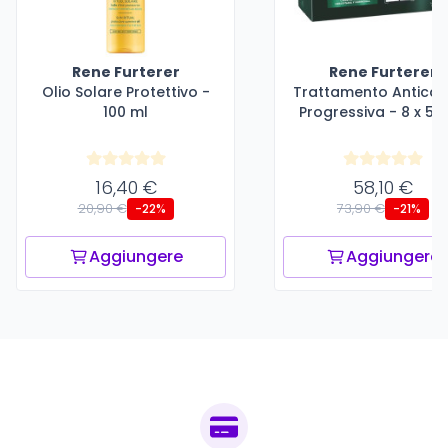
Rene Furterer
Rene Furterer
Olio Solare Protettivo -
Trattamento Antica
100 ml
Progressiva - 8 x 5,5
16,40 €
58,10 €
20,90 €
73,90 €
-22%
-21%
Aggiungere
Aggiungere