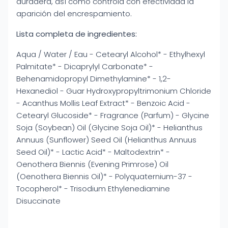
duradera, así como controla con efectividad la
aparición del encrespamiento.
Lista completa de ingredientes:
Aqua / Water / Eau - Cetearyl Alcohol* - Ethylhexyl
Palmitate* - Dicaprylyl Carbonate* -
Behenamidopropyl Dimethylamine* - 1,2-
Hexanediol - Guar Hydroxypropyltrimonium Chloride
- Acanthus Mollis Leaf Extract* - Benzoic Acid -
Cetearyl Glucoside* - Fragrance (Parfum) - Glycine
Soja (Soybean) Oil (Glycine Soja Oil)* - Helianthus
Annuus (Sunflower) Seed Oil (Helianthus Annuus
Seed Oil)* - Lactic Acid* - Maltodextrin* -
Oenothera Biennis (Evening Primrose) Oil
(Oenothera Biennis Oil)* - Polyquaternium-37 -
Tocopherol* - Trisodium Ethylenediamine
Disuccinate