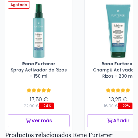
Agotado
Rene Furterer
Rene Furterer
Spray Activador de Rizos
Champú Activador 
- 150 ml
Rizos - 200 ml
17,50 €
13,25 €
22,90 €
16,90 €
-24%
-22%
Ver más
Añadir
Productos relacionados Rene Furterer