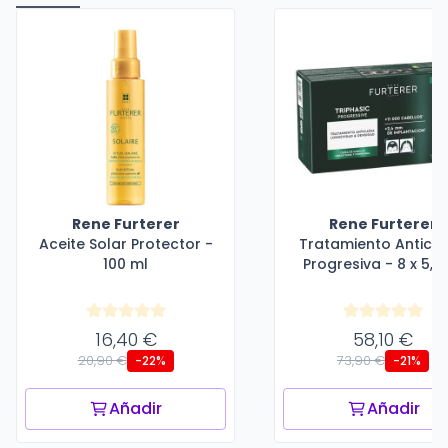
Rene Furterer
Rene Furterer
Aceite Solar Protector -
Tratamiento Antica
100 ml
Progresiva - 8 x 5,5
16,40 €
58,10 €
20,90 €
73,90 €
-22%
-21%
Añadir
Añadir