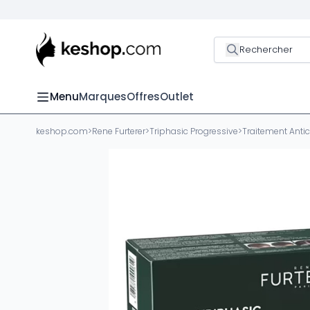
Rechercher
Menu
Marques
Offres
Outlet
keshop.com
>
Rene Furterer
>
Triphasic Progressive
>
Traitement Antic