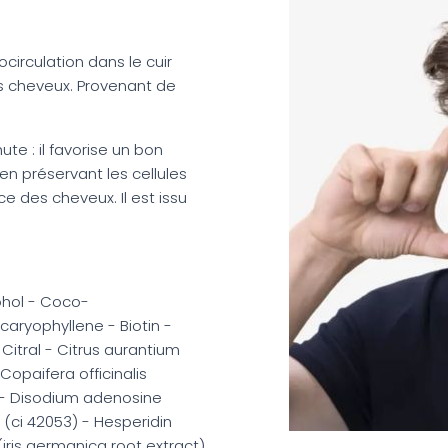
ocirculation dans le cuir
s cheveux. Provenant de
te : il favorise un bon
n préservant les cellules
 des cheveux. Il est issu
ohol - Coco-
caryophyllene - Biotin -
Citral - Citrus aurantium
 Copaifera officinalis
) - Disodium adenosine
 (ci 42053) - Hesperidin
(iris germanica root extract)