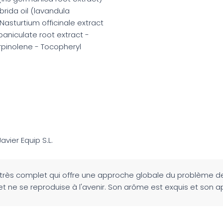
brida oil (lavandula
 Nasturtium officinale extract
paniculate root extract -
erpinolene - Tocopheryl
Javier Equip S.L.
nt très complet qui offre une approche globale du problème de
t ne se reproduise à l'avenir. Son arôme est exquis et son ap