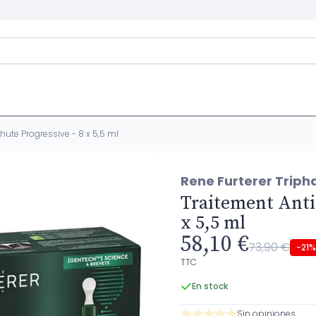
hute Progressive - 8 x 5,5 ml
Rene Furterer Triph
Traitement Antic
x 5,5 ml
58,10 €
73,90 €
-21%
TTC
En stock
Sin opiniones