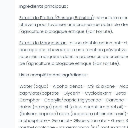
Ingrédients principaux :
Extrait de Pfaffia (Ginseng Brésilien)
: stimule la micr
chevelu pour favoriser une croissance optimale de
l'agriculture biologique éthique (Fair For Life).
Extrait de Mangoustan
: a une double action anti-chu
ancrage des cheveux et a une fonction préventive e
souches impliquées dans le processus de croissance
de l'agriculture biologique éthique (Fair For Life).
Liste complète des ingrédients :
Water (aqua) - Alcohol denat. - C9-12 alkane - Alc
caprylate/caprate - Glycerin - Cyclodextrin - Beta-
Camphor - Caprylic/capric triglyceride - Carvone - 
dulcis (orange) peel oil (citrus aurantium peel oil) -
(balsam copaiba) resin (copaifera officinalis resin
triphosphate - Geraniol - Glyceryl laurate - Green 3
methyl chalcone - Iris germanica (iris) root extract 