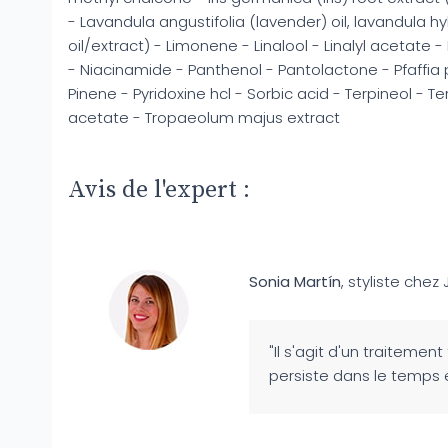
- Lavandula angustifolia (lavender) oil, lavandula hy
oil/extract) - Limonene - Linalool - Linalyl acetate -
- Niacinamide - Panthenol - Pantolactone - Pfaffia 
Pinene - Pyridoxine hcl - Sorbic acid - Terpineol - T
acetate - Tropaeolum majus extract
Avis de l'expert :
Sonia Martín
, styliste chez 
"Il s'agit d'un traiteme
persiste dans le temps e