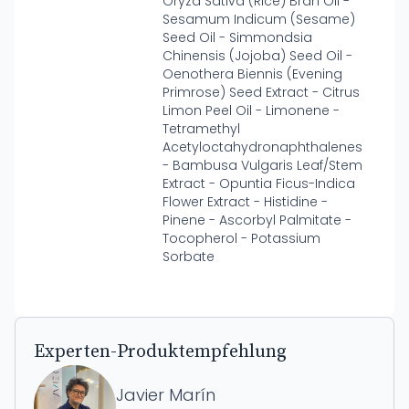
Oryza Sativa (Rice) Bran Oil -
Sesamum Indicum (Sesame)
Seed Oil - Simmondsia
Chinensis (Jojoba) Seed Oil -
Oenothera Biennis (Evening
Primrose) Seed Extract - Citrus
Limon Peel Oil - Limonene -
Tetramethyl
Acetyloctahydronaphthalenes
- Bambusa Vulgaris Leaf/Stem
Extract - Opuntia Ficus-Indica
Flower Extract - Histidine -
Pinene - Ascorbyl Palmitate -
Tocopherol - Potassium
Sorbate
Experten-Produktempfehlung
Javier Marín