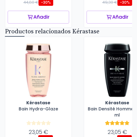
44,80 €
49,30 €
-30%
-30%
Añadir
Añadir
Productos relacionados Kérastase
Kérastase
Kérastase
Bain Hydra-Glaze
Bain Densité Homme -
ml
23,05 €
23,05 €