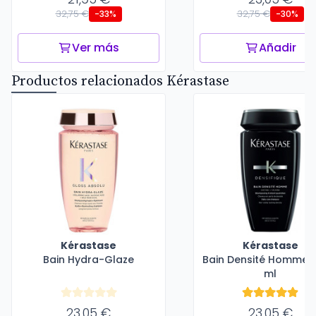
32,75 €
32,75 €
-33%
-30%
Ver más
Añadir
Productos relacionados Kérastase
Kérastase
Kérastase
Bain Hydra-Glaze
Bain Densité Homme -
ml
23,05 €
23,05 €