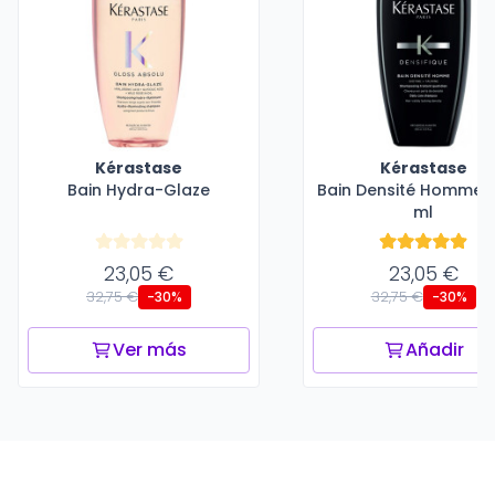
Kérastase
Kérastase
Bain Hydra-Glaze
Bain Densité Homme -
ml
23,05 €
23,05 €
32,75 €
32,75 €
-30%
-30%
Ver más
Añadir