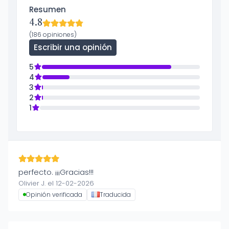
Resumen
4.8
(186 opiniones)
Escribir una opinión
5
4
3
2
1
perfecto. ¡¡¡Gracias!!!
Olivier J. el 12-02-2026
Opinión verificada
Traducida