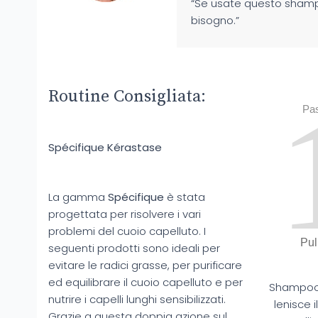
“Se usate questo sham
bisogno.”
Routine Consigliata:
Pa
Spécifique Kérastase
La gamma
Spécifique
è stata
progettata per risolvere i vari
problemi del cuoio capelluto. I
Pul
seguenti prodotti sono ideali per
evitare le radici grasse, per purificare
ed equilibrare il cuoio capelluto e per
Shampoo 
nutrire i capelli lunghi sensibilizzati.
lenisce i
Grazie a questa doppia azione sul