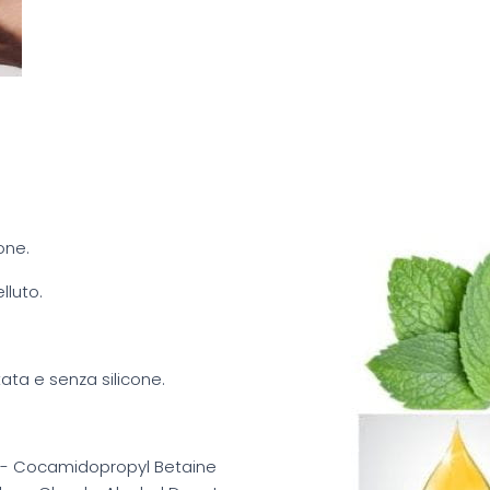
ione.
lluto.
ta e senza silicone.
id - Cocamidopropyl Betaine