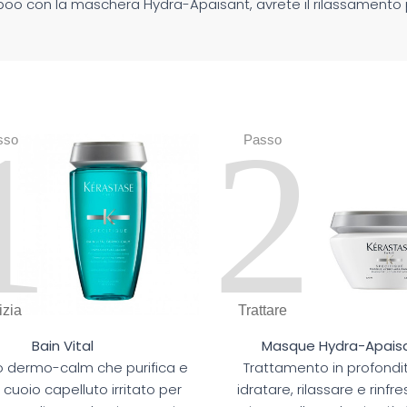
poo con la
maschera Hydra-Apaisant
, avrete il rilassamento
1
2
sso
Passo
izia
Trattare
Bain Vital
Masque Hydra-Apais
dermo-calm che purifica e
Trattamento in profondi
l cuoio capelluto irritato per
idratare, rilassare e rinfre