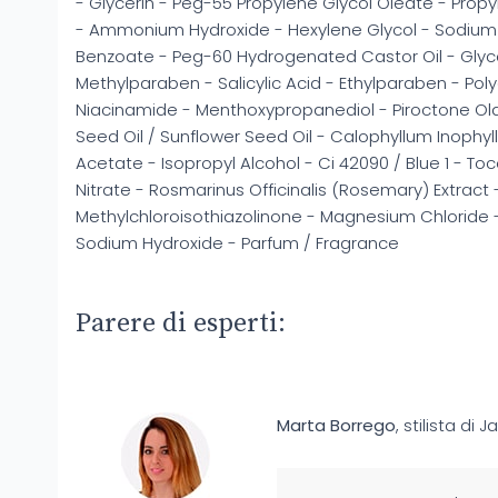
- Glycerin - Peg-55 Propylene Glycol Oleate - Propy
- Ammonium Hydroxide - Hexylene Glycol - Sodium
Benzoate - Peg-60 Hydrogenated Castor Oil - Glyc
Methylparaben - Salicylic Acid - Ethylparaben - Pol
Niacinamide - Menthoxypropanediol - Piroctone Ol
Seed Oil / Sunflower Seed Oil - Calophyllum Inophy
Acetate - Isopropyl Alcohol - Ci 42090 / Blue 1 - 
Nitrate - Rosmarinus Officinalis (Rosemary) Extract 
Methylchloroisothiazolinone - Magnesium Chloride -
Sodium Hydroxide - Parfum / Fragrance
Parere di esperti:
Marta Borrego
, stilista di J