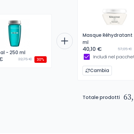
Masque Réhydratant 
ml
40,10 €
57,05 €
tal - 250 ml
Includi nel pacche
 €
32,75 €
30%
Cambia
63,
Totale prodotti