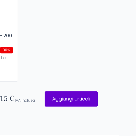
- 200
30%
tto
15 €
Aggiungi articoli
IVA inclusa