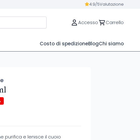
4.9/5
Valutazione
Accesso
Carrello
Costo di spedizione
Blog
Chi siamo
ue
ml
%
urifica e lenisce il cuoio