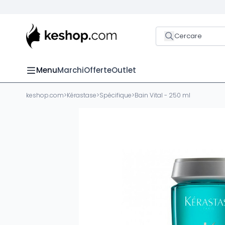
Cercare
Menu
Marchi
Offerte
Outlet
keshop.com
>
Kérastase
>
Spécifique
>
Bain Vital - 250 ml