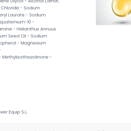
lene Glycol - Alcohol Denat.
 Chloride - Sodium
eryl Laurate - Sodium
yquaternium-10 -
amine - Helianthus Annuus
llum Seed Oil - Sodium
Tocopherol - Magnesium
-
 Methylisothiazolinone -
avier Equip S.L.