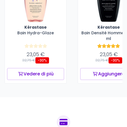
Kérastase
Kérastase
Bain Hydra-Glaze
Bain Densité Homme -
ml
23,05 €
23,05 €
32,75 €
32,75 €
-30%
-30%
Vedere di più
Aggiungere