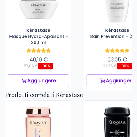
Kérastase
Kérastase
Masque Hydra-Apaisant -
Bain Prévention - 25
200 ml
40,10 €
23,05 €
57,05 €
32,75 €
-30%
-30%
Aggiungere
Aggiungere
Prodotti correlati Kérastase