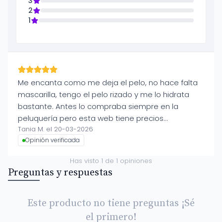
3
2
1
Me encanta como me deja el pelo, no hace falta
mascarilla, tengo el pelo rizado y me lo hidrata
bastante. Antes lo compraba siempre en la
peluquería pero esta web tiene precios
Tania M. el 20-03-2026
competitivos y de un día para otro lo tienes en
Opinión verificada
casa sin problemas
Has visto
1
de
1
opiniones
Preguntas y respuestas
Este producto no tiene preguntas ¡Sé
el primero!