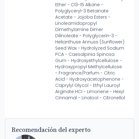
Ether - C13-15 Alkane -
Polyglyceryl-3 Betainate
Acetate - Jojoba Esters -
Linoleamidopropyl
Dimethylamine Dimer
Dilinoleate - Polyglycerin-3 -
Helianthuse Annuss (Sunflower)
Seed Wax - Hydrolyzed Sodium
PCA - Caesalpinia Spinosa
Gum - Hydroxyethylcellulose -
Hydroxypropyl Methylcellulose
- Fragrance/Parfum - Citric
Acid - Hydroxyacetophenone -
Caprylyl Glycol - Ethyl Lauroyl
Arginate HCI - Limonene - Hexyl
Cinnamal - Linalool - Citronellol
Recomendación del experto