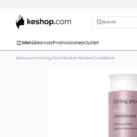
Buscar
Menú
Marcas
Promociones
Outlet
keshop.com
>
Living Proof
>
Restore
>
Restore Conditioner