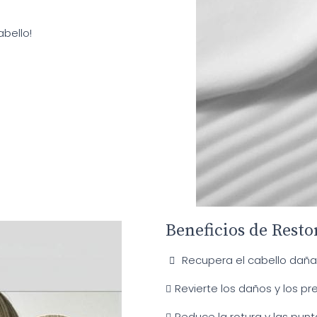
abello!
Beneficios de Resto
Recupera el cabello daña
Revierte los daños y los pr
Reduce la rotura y las punt