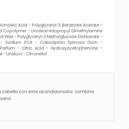
inoleic Acid - Polyglyceryl-3 Betainate Acetate -
cid Copolymer - Linoleamidopropyl Dimethylamine
ed Wax - Polyglyceryl-3 Methylglucose Distearate -
rin - Sodium PCA - Caesalpinia Spinosa Gum -
e/Parfum - Citric Acid - Hydroxyacetophenone -
- Linalool - Citronellol.
tu cabello con este acondicionador: combina
 sano.