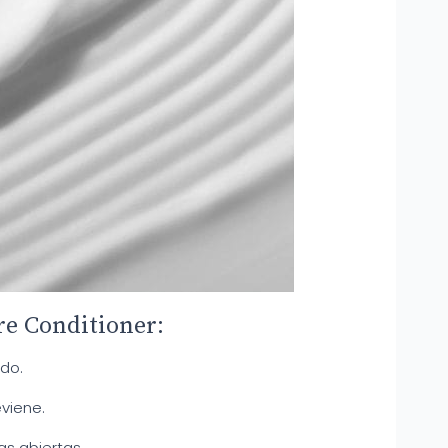
re Conditioner:
do.
eviene.
as abiertas.