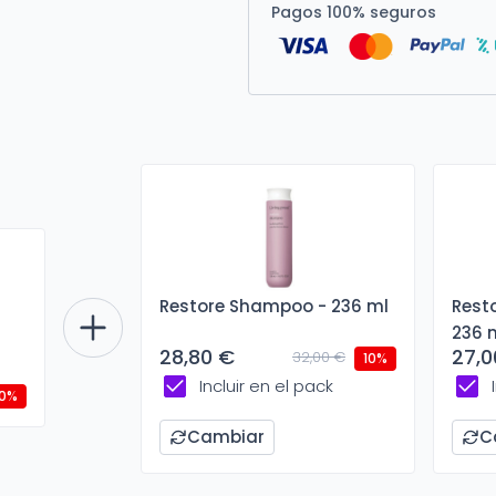
Pagos 100% seguros
Restore Shampoo - 236 ml
Resto
236 
28,80 €
27,0
32,00 €
10%
Incluir en el pack
10%
Cambiar
C