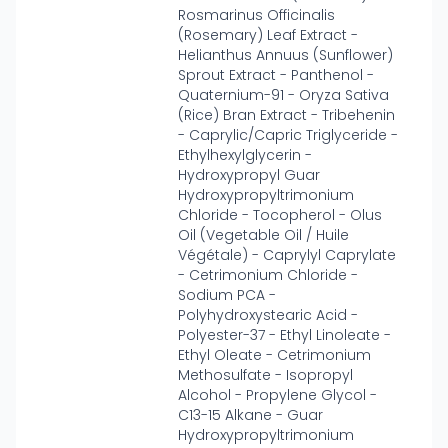
Rosmarinus Officinalis
(Rosemary) Leaf Extract -
Helianthus Annuus (Sunflower)
Sprout Extract - Panthenol -
Quaternium-91 - Oryza Sativa
(Rice) Bran Extract - Tribehenin
- Caprylic/Capric Triglyceride -
Ethylhexylglycerin -
Hydroxypropyl Guar
Hydroxypropyltrimonium
Chloride - Tocopherol - Olus
Oil (Vegetable Oil / Huile
Végétale) - Caprylyl Caprylate
- Cetrimonium Chloride -
Sodium PCA -
Polyhydroxystearic Acid -
Polyester-37 - Ethyl Linoleate -
Ethyl Oleate - Cetrimonium
Methosulfate - Isopropyl
Alcohol - Propylene Glycol -
C13-15 Alkane - Guar
Hydroxypropyltrimonium