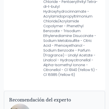
Chloride - Pentaerythrityl Tetra-
di-t-butyl
Hydroxyhydrocinnamate -
Acrylamidopropyltrimonium
Chloride/Acrylamide
Copolymer - Phenethyl
Benzoate - Trisodium
Ethylenediamine Disuccinate -
Sodium Metabisulfite - Citric
Acid - Phenoxyethanol -
Sodium Benzoate - Parfum
(Fragrance) - Linalyl Acetate -
Linalool - Hydroxycitronellal -
Alpha-Isomethyl Ionone -
Citronellol - Cl 19140 (Yellow 5) -
Cl 15985 (Yellow 6)
Recomendación del experto