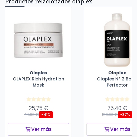
Productos relacionados olaplex
Olaplex
Olaplex
OLAPLEX Rich Hydration
Olaplex Nº 2 Bon
Mask
Perfector
25,75 €
75,40 €
44,00 €
120,00 €
-41%
-37%
Ver más
Ver más