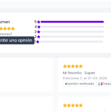
umen
5
4
3
iniones)
2
ribir una opinión
1
Mi favorito . Super
Francoise C. el 07-03-2026
Opinión verificada
Tradu