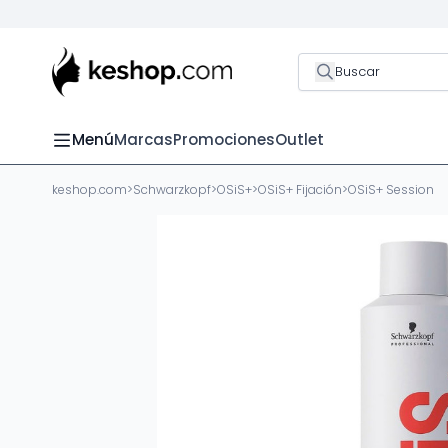
Buscar
Menú
Marcas
Promociones
Outlet
keshop.com
>
Schwarzkopf
>
OSiS+
>
OSiS+ Fijación
>
OSiS+ Session