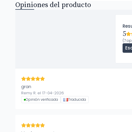
Opiniones del producto
Res
5
(7 op
Esc
gran
Remy R. el 17-04-2026
Opinión verificada
Traducida