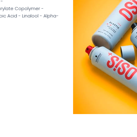
 -
crylate Copolymer -
c Acid - Linalool - Alpha-