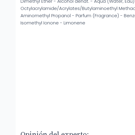
Dimethyl Ether - Alcohol denat. - Aqua (Water, Eau)
Octylacrylamide/Acrylates/Butylaminoethyl Metha
Aminomethyl Propanol - Parfum (Fragrance) - Benzoi
Isomethyl Ionone - Limonene
Opinión del experto: