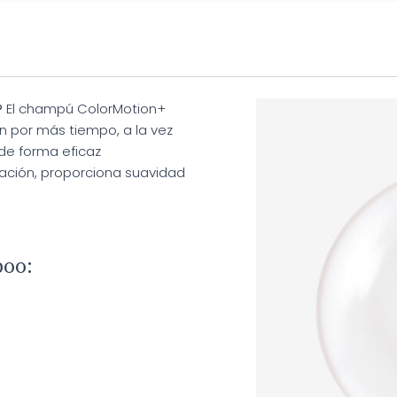
?
El champú ColorMotion+
n por más tiempo, a la vez
 de forma eficaz
dación, proporciona suavidad
poo: