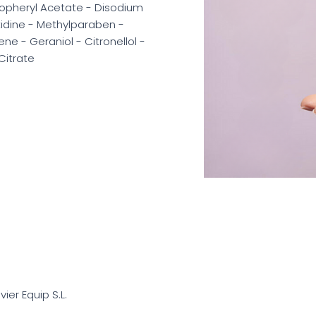
ocopheryl Acetate - Disodium
tidine - Methylparaben -
ne - Geraniol - Citronellol -
Citrate
avier Equip S.L.