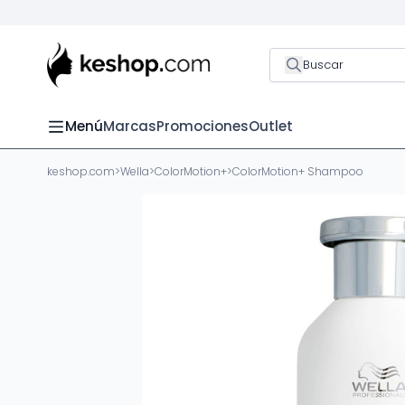
Buscar
Menú
Marcas
Promociones
Outlet
keshop.com
>
Wella
>
ColorMotion+
>
ColorMotion+ Shampoo