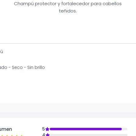
Champú protector y fortalecedor para cabellos
teñidos.
ú
do - Seco - Sin brillo
umen
5
4