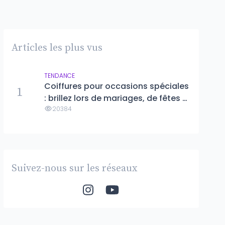
Articles les plus vus
TENDANCE
Coiffures pour occasions spéciales
1
: brillez lors de mariages, de fêtes et
d'événements formels
20384
Suivez-nous sur les réseaux