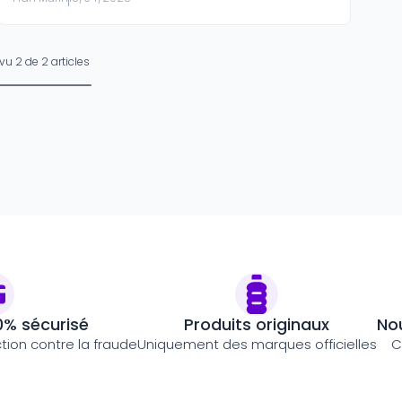
 vu
2
de
2
articles
0% sécurisé
Produits originaux
Nou
ction contre la fraude
Uniquement des marques officielles
C