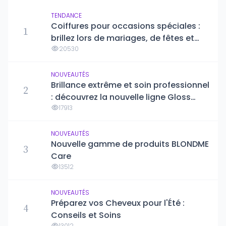
TENDANCE
Coiffures pour occasions spéciales :
1
brillez lors de mariages, de fêtes et
d'événements formels
20530
NOUVEAUTÉS
Brillance extrême et soin professionnel
2
: découvrez la nouvelle ligne Gloss
Absolu de Kérastase
17913
NOUVEAUTÉS
Nouvelle gamme de produits BLONDME
3
Care
13512
NOUVEAUTÉS
Préparez vos Cheveux pour l'Été :
4
Conseils et Soins
13012