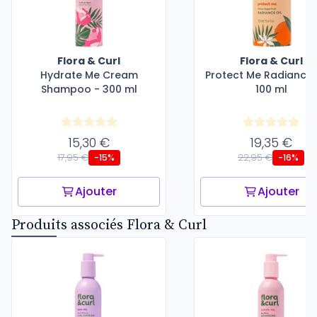
Flora & Curl
Flora & Curl
Hydrate Me Cream
Protect Me Radiance O
Shampoo - 300 ml
100 ml
15,30 €
19,35 €
17,95 €
22,95 €
-15%
-16%
Ajouter
Ajouter
Produits associés Flora & Curl