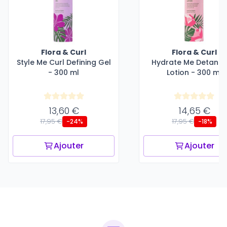
Flora & Curl
Flora & Curl
Style Me Curl Defining Gel
Hydrate Me Detangl
- 300 ml
Lotion - 300 ml
13,60 €
14,65 €
17,95 €
17,95 €
-24%
-18%
Ajouter
Ajouter