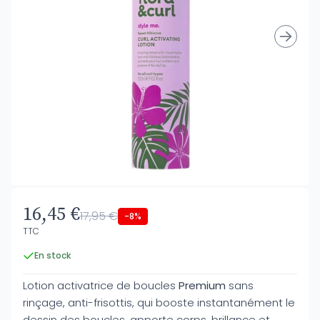
16,45 €
17,95 €
-8%
TTC
En stock
Lotion activatrice de boucles
Premium
sans
rinçage, anti-frisottis, qui booste instantanément le
dessin des boucles, apporte corps, brillance et