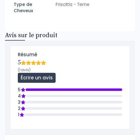
Type de
Frisottis - Terne
Cheveux
Avis sur le produit
Résumé
5
(1 avis)
Écrire un avis
5
4
3
2
1