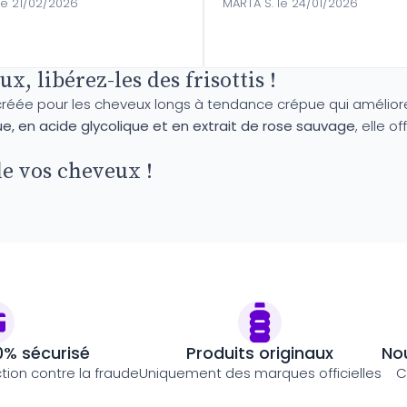
le 21/02/2026
MARTA S. le 24/01/2026
, libérez-les des frisottis !
éée pour les cheveux longs à tendance crépue qui améliore vis
e, en acide glycolique et en extrait de rose sauvage
, elle 
e vos cheveux !
0% sécurisé
Produits originaux
Nou
ction contre la fraude
Uniquement des marques officielles
C