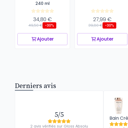
240 ml
34,80 €
27,99 €
49,50 €
39,80 €
-30%
-30%
Ajouter
Ajouter
Derniers avis
5/5
Bain Cr
2 avis vérifiés sur Gloss Absolu