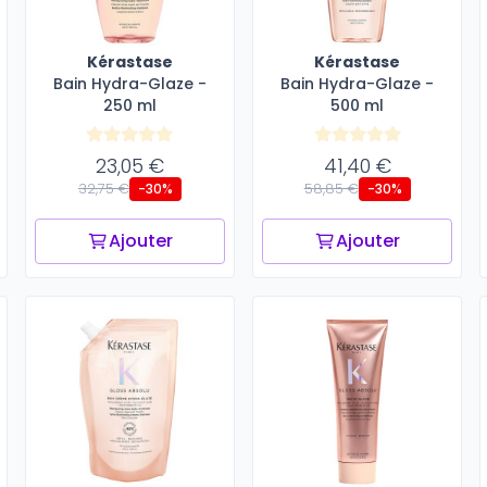
Kérastase
Kérastase
Bain Hydra-Glaze -
Bain Hydra-Glaze -
250 ml
500 ml
23,05 €
41,40 €
32,75 €
58,85 €
-30%
-30%
Ajouter
Ajouter