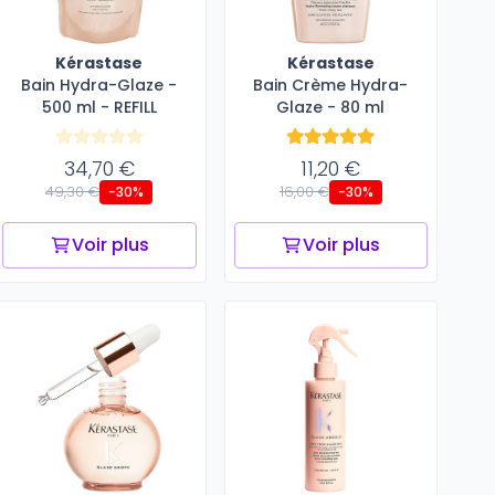
Kérastase
Kérastase
Bain Hydra-Glaze -
Bain Crème Hydra-
500 ml - REFILL
Glaze - 80 ml
34,70 €
11,20 €
49,30 €
16,00 €
-30%
-30%
Voir plus
Voir plus