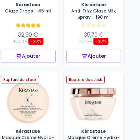
Kérastase
Kérastase
Glaze Drops - 45 ml
Anti-Frizz Glaze Milk
Spray - 190 ml
32,90 €
35,70 €
46,80 €
50,75 €
-30%
-30%
Ajouter
Ajouter
Rupture de stock
Rupture de stock
Kérastase
Kérastase
Masque Crème Hydra-
Masque Crème Hydra-