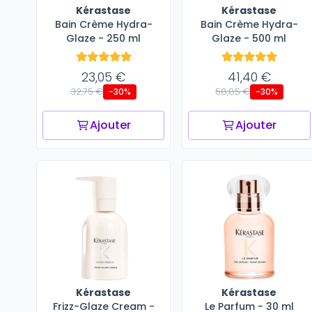
Kérastase
Kérastase
Bain Crème Hydra-
Bain Crème Hydra-
Glaze - 250 ml
Glaze - 500 ml
23,05 €
41,40 €
32,75 €
58,85 €
-30%
-30%
Ajouter
Ajouter
Kérastase
Kérastase
Frizz-Glaze Cream -
Le Parfum - 30 ml