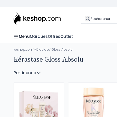
Rechercher
Menu
Marques
Offres
Outlet
keshop.com
>
Kérastase
>
Gloss Absolu
Kérastase Gloss Absolu
Pertinence