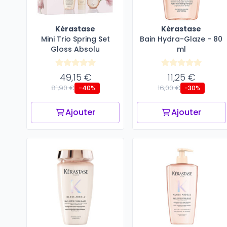
Kérastase
Kérastase
Mini Trio Spring Set
Bain Hydra-Glaze - 80
Gloss Absolu
ml
49,15 €
11,25 €
81,90 €
16,00 €
-40%
-30%
Ajouter
Ajouter