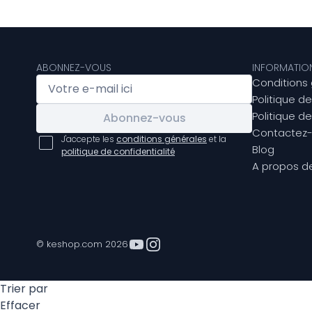
ABONNEZ-VOUS
INFORMATIO
Conditions
Politique d
Politique de
Abonnez-vous
Contactez
J'accepte les
conditions générales
et la
Blog
politique de confidentialité
A propos d
© keshop.com 2026
Trier par
Effacer