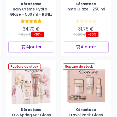
Kérastase
Kérastase
Bain Crème Hydra-
Insta Glaze - 250 ml
Glaze - 500 ml - REFILL
34,70 €
31,75 €
49,30 €
45,20 €
-30%
-30%
Ajouter
Ajouter
Rupture de stock
Rupture de stock
Kérastase
Kérastase
Trio Spring Set Gloss
Travel Pack Gloss