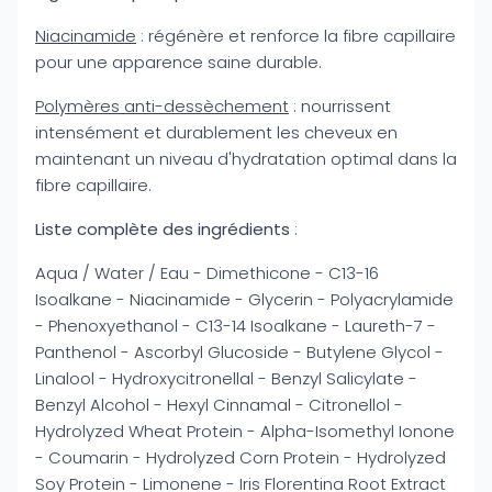
Niacinamide
: régénère et renforce la fibre capillaire
pour une apparence saine durable.
Polymères anti-dessèchement
: nourrissent
intensément et durablement les cheveux en
maintenant un niveau d'hydratation optimal dans la
fibre capillaire.
Liste complète des ingrédients
:
Aqua / Water / Eau - Dimethicone - C13-16
Isoalkane - Niacinamide - Glycerin - Polyacrylamide
- Phenoxyethanol - C13-14 Isoalkane - Laureth-7 -
Panthenol - Ascorbyl Glucoside - Butylene Glycol -
Linalool - Hydroxycitronellal - Benzyl Salicylate -
Benzyl Alcohol - Hexyl Cinnamal - Citronellol -
Hydrolyzed Wheat Protein - Alpha-Isomethyl Ionone
- Coumarin - Hydrolyzed Corn Protein - Hydrolyzed
Soy Protein - Limonene - Iris Florentina Root Extract