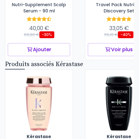
Nutri-Supplement Scalp
Travel Pack Nutriti
Serum - 90 ml
Discovery Set
40,00 €
33,05 €
56,90 €
55,10 €
-30%
-40%
Ajouter
Voir plus
Produits associés Kérastase
Kérastase
Kérastase