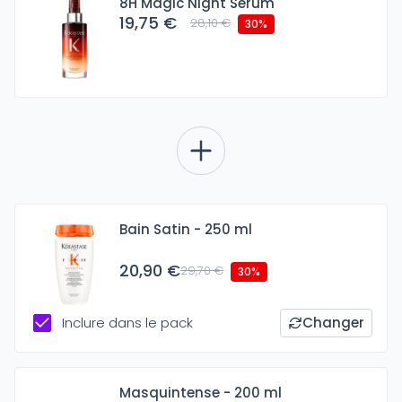
8H Magic Night Serum
19,75 €
28,10 €
30%
Bain Satin - 250 ml
20,90 €
29,70 €
30%
Inclure dans le pack
Changer
Masquintense - 200 ml