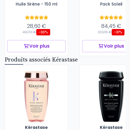
Huile Sirène - 150 ml
Pack Soleil
28,60 €
84,45 €
40,70 €
123,15 €
-30%
-31%
Voir plus
Voir plus
Produits associés Kérastase
Kérastase
Kérastase