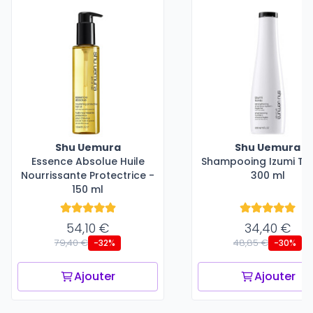
Shu Uemura
Shu Uemura
Essence Absolue Huile
Shampooing Izumi Ton
Nourrissante Protectrice -
300 ml
150 ml
54,10 €
34,40 €
79,40 €
48,85 €
-32%
-30%
Ajouter
Ajouter