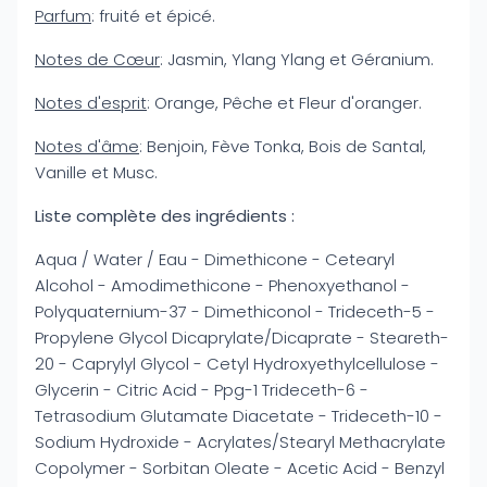
Parfum
: fruité et épicé.
Notes de Cœur
: Jasmin, Ylang Ylang et Géranium.
Notes d'esprit
: Orange, Pêche et Fleur d'oranger.
Notes d'âme
: Benjoin, Fève Tonka, Bois de Santal,
Vanille et Musc.
Liste complète des ingrédients :
Aqua / Water / Eau - Dimethicone - Cetearyl
Alcohol - Amodimethicone - Phenoxyethanol -
Polyquaternium-37 - Dimethiconol - Trideceth-5 -
Propylene Glycol Dicaprylate/Dicaprate - Steareth-
20 - Caprylyl Glycol - Cetyl Hydroxyethylcellulose -
Glycerin - Citric Acid - Ppg-1 Trideceth-6 -
Tetrasodium Glutamate Diacetate - Trideceth-10 -
Sodium Hydroxide - Acrylates/Stearyl Methacrylate
Copolymer - Sorbitan Oleate - Acetic Acid - Benzyl