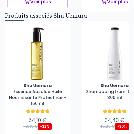
Voir plus
Voir plus
Produits associés Shu Uemura
Shu Uemura
Shu Uemura
Essence Absolue Huile
Shampooing Izumi Ton
Nourrissante Protectrice -
300 ml
150 ml
54,10 €
34,40 €
79,40 €
48,85 €
-32%
-30%