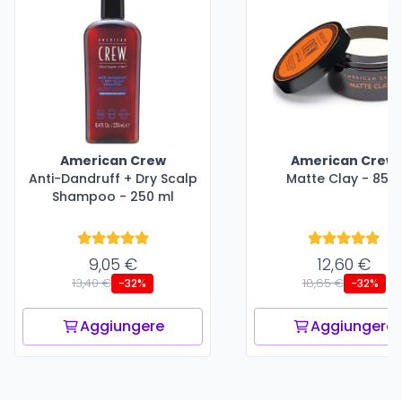
American Crew
American Crew
Anti-Dandruff + Dry Scalp
Matte Clay - 85 g
Shampoo - 250 ml
9,05 €
12,60 €
13,40 €
18,65 €
-32%
-32%
Aggiungere
Aggiungere