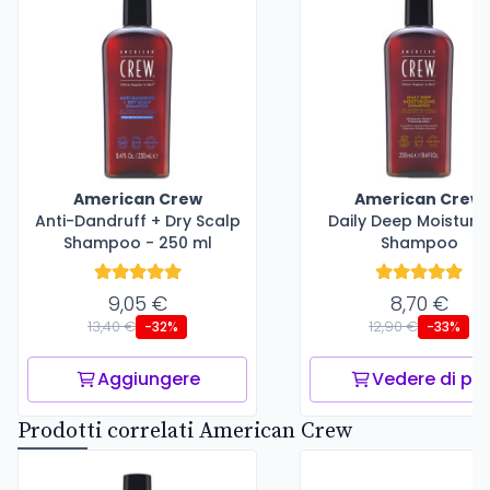
American Crew
American Crew
Anti-Dandruff + Dry Scalp
Daily Deep Moisturiz
Shampoo - 250 ml
Shampoo
9,05 €
8,70 €
13,40 €
12,90 €
-32%
-33%
Aggiungere
Vedere di più
Prodotti correlati American Crew