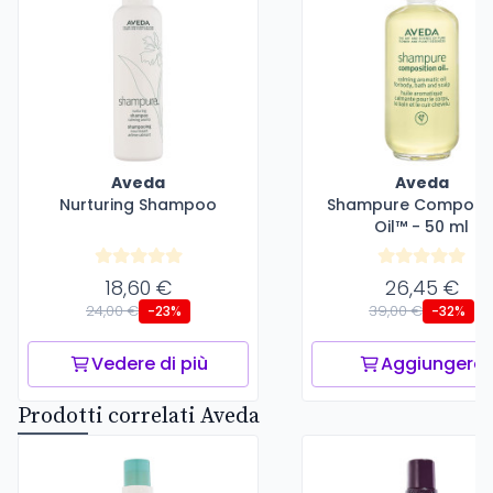
Aveda
Aveda
Nurturing Shampoo
Shampure Composit
Oil™ - 50 ml
18,60 €
26,45 €
24,00 €
39,00 €
-23%
-32%
Vedere di più
Aggiungere
Prodotti correlati Aveda