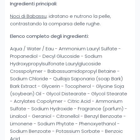
Ingredienti principali:
Noci di Babassu
: idratano e nutrono la pelle,
contrastando la comparsa delle rughe.
Elenco completo degli ingredienti:
Aqua / Water / Eau - Ammonium Lauryl Sulfate -
Propanediol - Decyl Glucoside - Sodium
Hydroxypropylsulfonate Laurylglucoside
Crosspolymer - Babassuamidopropyl Betaine -
Sodium Chloride - Quillaja Saponaria (soap Bark)
Bark Extract - Glycerin - Tocopherol - Glycine Soja
(soybean) Oil - Glycol Distearate - Glycol Stearate
- Acrylates Copolymer - Citric Acid - Ammonium
Sulfate - Sodium Hydroxide - Fragrance (parfum) -
Linalool - Geraniol - Citronellol - Benzyl Benzoate -
Limonene - Sodium Phytate - Phenoxyethanol -
Sodium Benzoate - Potassium Sorbate - Benzoic
Acid