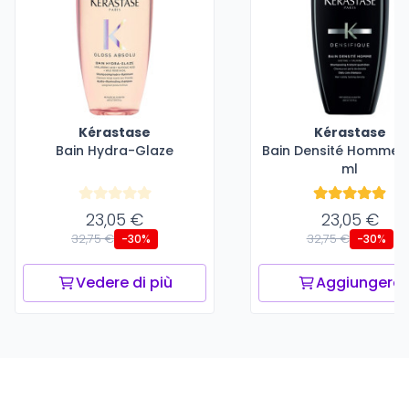
Kérastase
Kérastase
Bain Hydra-Glaze
Bain Densité Homme -
ml
23,05 €
23,05 €
32,75 €
32,75 €
-30%
-30%
Vedere di più
Aggiungere