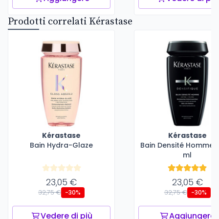
Prodotti correlati Kérastase
Kérastase
Kérastase
Bain Hydra-Glaze
Bain Densité Homme -
ml
23,05 €
23,05 €
32,75 €
32,75 €
-30%
-30%
Vedere di più
Aggiungere