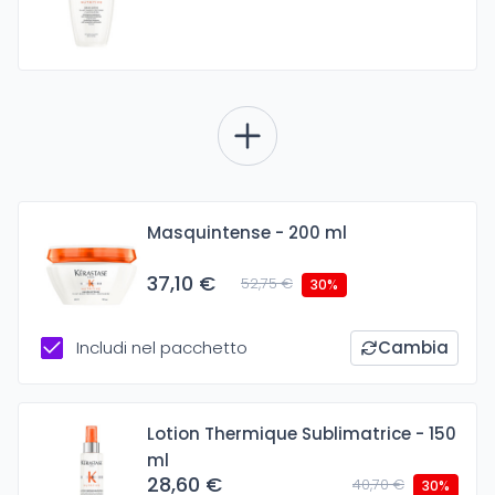
Masquintense - 200 ml
37,10 €
52,75 €
30%
Includi nel pacchetto
Cambia
Lotion Thermique Sublimatrice - 150
ml
28,60 €
40,70 €
30%