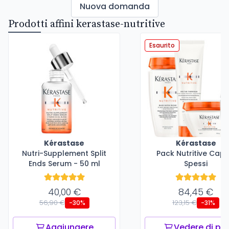
Nuova domanda
Prodotti affini kerastase-nutritive
Esaurito
Kérastase
Kérastase
Nutri-Supplement Split
Pack Nutritive Capel
Ends Serum - 50 ml
Spessi
40,00 €
84,45 €
56,90 €
123,15 €
-30%
-31%
Aggiungere
Vedere di più