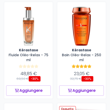
Kérastase
Kérastase
Fluide Oléo-Relax - 75
Bain Oléo-Relax - 250
ml
ml
48,85 €
23,05 €
69,50 €
32,75 €
-30%
-30%
Aggiungere
Aggiungere
Esaurito