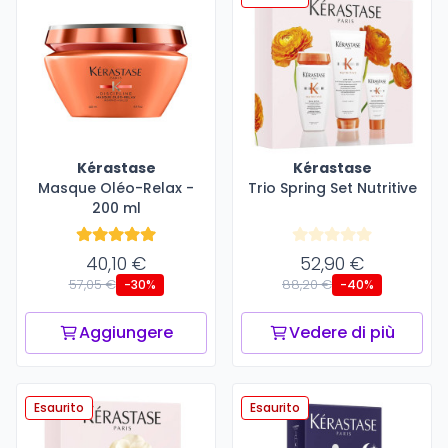
Kérastase
Kérastase
Masque Oléo-Relax -
Trio Spring Set Nutritive
200 ml
40,10 €
52,90 €
57,05 €
88,20 €
-30%
-40%
Aggiungere
Vedere di più
Esaurito
Esaurito