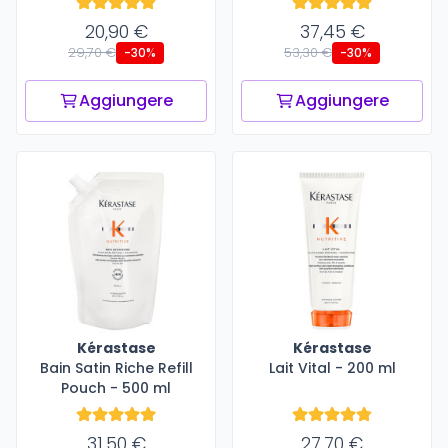
20,90 €
37,45 €
29,70 €
53,30 €
-30%
-30%
Aggiungere
Aggiungere
Kérastase
Kérastase
Bain Satin Riche Refill
Lait Vital - 200 ml
Pouch - 500 ml
31,50 €
27,70 €