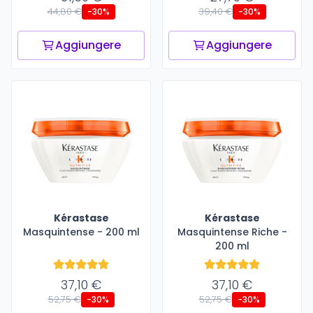
44,80 €
39,40 €
-30%
-30%
Aggiungere
Aggiungere
Kérastase
Kérastase
Masquintense - 200 ml
Masquintense Riche -
200 ml
37,10 €
37,10 €
52,75 €
52,75 €
-30%
-30%