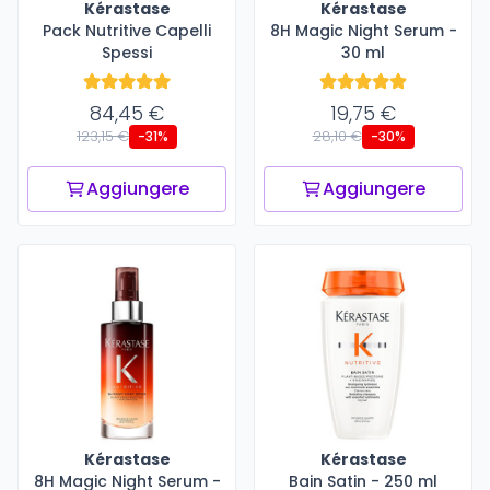
Kérastase
Kérastase
Pack Nutritive Capelli
8H Magic Night Serum -
Spessi
30 ml
84,45 €
19,75 €
123,15 €
28,10 €
-31%
-30%
Aggiungere
Aggiungere
Kérastase
Kérastase
8H Magic Night Serum -
Bain Satin - 250 ml