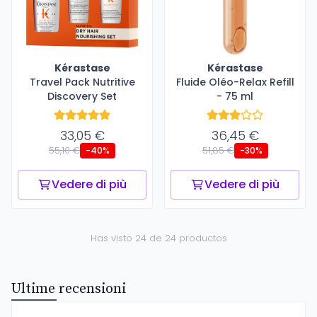
Kérastase
Kérastase
Travel Pack Nutritive
Fluide Oléo-Relax Refill
Discovery Set
- 75 ml
33,05 €
36,45 €
55,10 €
51,85 €
-40%
-30%
Vedere di più
Vedere di più
Has visto 24 de 24 productos
Ultime recensioni