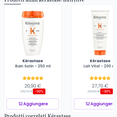
Prodotti affini kerastase-nutritive
Kérastase
Kérastase
Bain Satin - 250 ml
Lait Vital - 200 ml
20,90 €
27,70 €
29,70 €
39,40 €
-30%
-30%
Aggiungere
Aggiungere
Prodotti correlati Kérastase