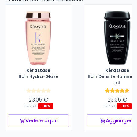
Kérastase
Kérastase
Bain Hydra-Glaze
Bain Densité Homme -
ml
23,05 €
23,05 €
32,75 €
32,75 €
-30%
-30%
Vedere di più
Aggiungere