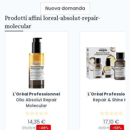
Nuova domanda
Prodotti affini loreal-absolut-repair-
molecular
L'Oréal Professionnel
L'Oréal Profession
Olio Absolut Repair
Repair & Shine Kit
Molecular
14,35 €
17,10 €
26,45 €
41,10 €
-46%
-58%